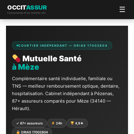
OCCIT
ASSUR
☰
L'assurance d'un contrat sûr
Aller
au
contenu
COURTIER INDÉPENDANT — ORIAS 17002804
Mutuelle Santé
à Mèze
Complémentaire santé individuelle, familiale ou
TNS — meilleur remboursement optique, dentaire,
hospitalisation. Cabinet indépendant à Pézenas,
87+ assureurs comparés pour Mèze (34140 —
Hérault).
✓ 87+ assureurs
24h
4,9★
ORIAS 17002804