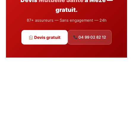
Devis
Mutuelle Santé
à Mèze —
gratuit.
87+ assureurs — Sans engagement — 24h
Devis gratuit
04 99 02 82 12