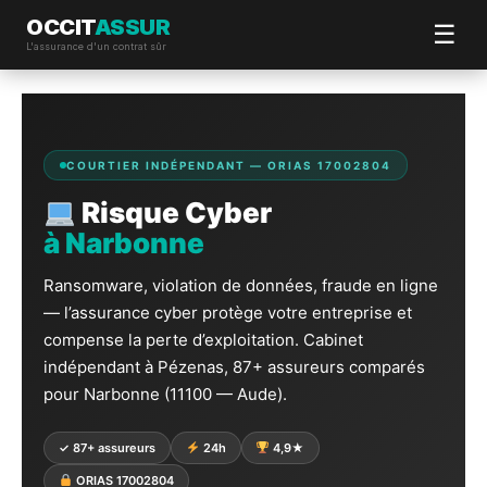
OCCIT
ASSUR
☰
L'assurance d'un contrat sûr
Aller
au
contenu
COURTIER INDÉPENDANT — ORIAS 17002804
Risque Cyber
à Narbonne
Ransomware, violation de données, fraude en ligne
— l’assurance cyber protège votre entreprise et
compense la perte d’exploitation. Cabinet
indépendant à Pézenas, 87+ assureurs comparés
pour Narbonne (11100 — Aude).
✓ 87+ assureurs
24h
4,9★
ORIAS 17002804