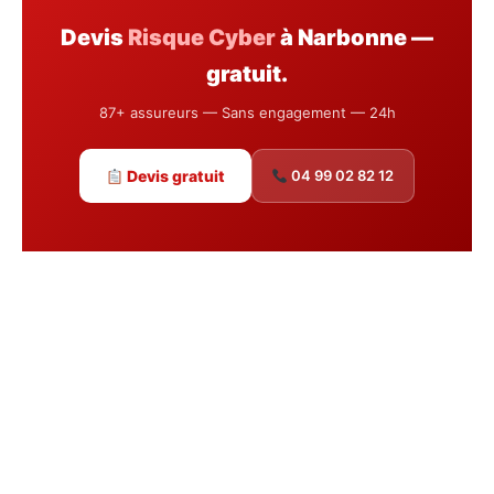
Devis
Risque Cyber
à Narbonne —
gratuit.
87+ assureurs — Sans engagement — 24h
Devis gratuit
04 99 02 82 12