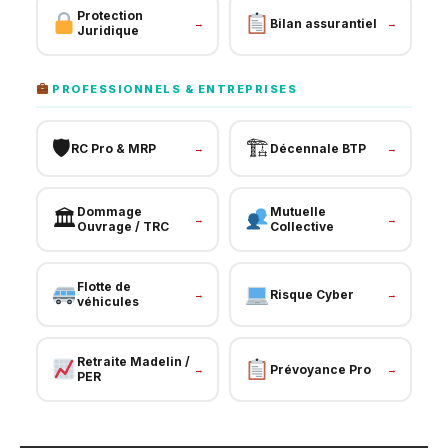
Protection
Bilan assurantiel
→
→
Juridique
PROFESSIONNELS & ENTREPRISES
🛡
🏗
RC Pro & MRP
Décennale BTP
→
→
Dommage
Mutuelle
🏛
→
→
Ouvrage / TRC
Collective
Flotte de
Risque Cyber
→
→
véhicules
Retraite Madelin /
Prévoyance Pro
→
→
PER