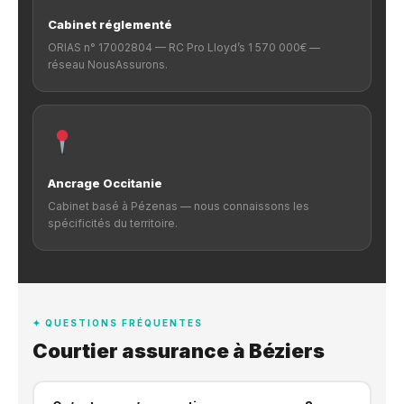
Cabinet réglementé
ORIAS n° 17002804 — RC Pro Lloyd’s 1 570 000€ —
réseau NousAssurons.
Ancrage Occitanie
Cabinet basé à Pézenas — nous connaissons les
spécificités du territoire.
✦ QUESTIONS FRÉQUENTES
Courtier assurance à Béziers