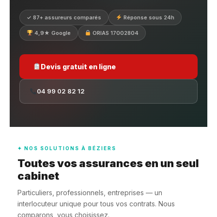
✓ 87+ assureurs comparés
Réponse sous 24h
4,9★ Google
ORIAS 17002804
Devis gratuit en ligne
04 99 02 82 12
✦ NOS SOLUTIONS À BÉZIERS
Toutes vos assurances en un seul
cabinet
Particuliers, professionnels, entreprises — un
interlocuteur unique pour tous vos contrats. Nous
comparons, vous choisissez.