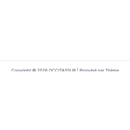
Copyright © 2026 OCCITASSUR | Propulsé par
Thème
WordPress Astra
PARTICULIERS
Assurance Auto