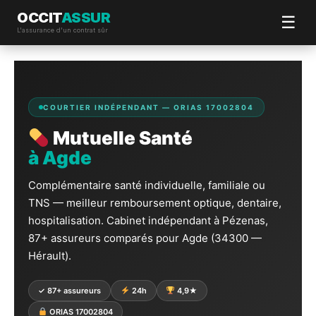
OCCIT
ASSUR
☰
L'assurance d'un contrat sûr
Aller
au
contenu
COURTIER INDÉPENDANT — ORIAS 17002804
Mutuelle Santé
à Agde
Complémentaire santé individuelle, familiale ou
TNS — meilleur remboursement optique, dentaire,
hospitalisation. Cabinet indépendant à Pézenas,
87+ assureurs comparés pour Agde (34300 —
Hérault).
✓ 87+ assureurs
24h
4,9★
ORIAS 17002804