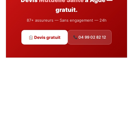
Devis
Mutuelle Santé
à Agde —
gratuit.
87+ assureurs — Sans engagement — 24h
Devis gratuit
04 99 02 82 12