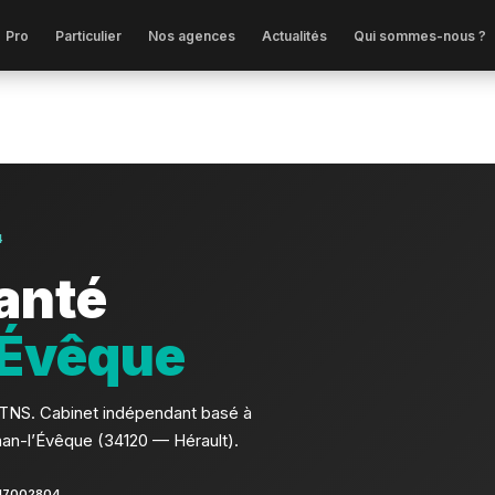
Pro
Particulier
Nos agences
Actualités
Qui sommes-nous ?
4
anté
’Évêque
u TNS. Cabinet indépendant basé à
an-l’Évêque (34120 — Hérault).
17002804