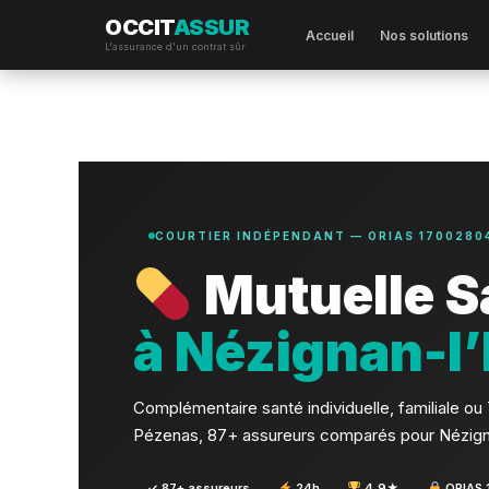
OCCIT
ASSUR
Accueil
Nos solutions
L'assurance d'un contrat sûr
Aller
au
contenu
COURTIER INDÉPENDANT — ORIAS 1700280
Mutuelle S
à Nézignan-l
Complémentaire santé individuelle, familiale o
Pézenas, 87+ assureurs comparés pour Nézign
✓ 87+ assureurs
24h
4,9★
ORIAS 