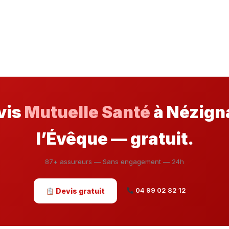
vis
Mutuelle Santé
à Nézign
l’Évêque — gratuit.
87+ assureurs — Sans engagement — 24h
04 99 02 82 12
Devis gratuit