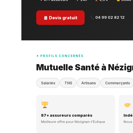
04 99 02 82 12
Devis gratuit
✦ PROFILS CONCERNÉS
Mutuelle Santé à Nézi
Salariés
TNS
Artisans
Commerçants
87+ assureurs comparés
Indé
Meilleure offre pour Nézignan-l’Évêque.
Nous 